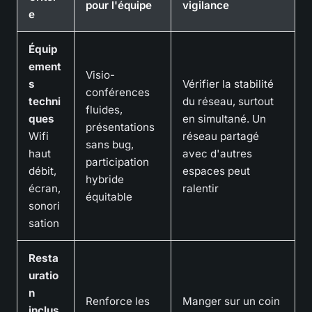
pour l'équipe
vigilance
e
Équip
ement
Visio-
s
Vérifier la stabilité
conférences
techni
du réseau, surtout
fluides,
ques
en simultané. Un
présentations
Wifi
réseau partagé
sans bug,
haut
avec d'autres
participation
débit,
espaces peut
hybride
écran,
ralentir
équitable
sonori
sation
Resta
uratio
n
Renforce les
Manger sur un coin
inclus