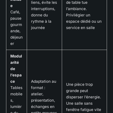
liens, évite les
de table tue
e
interruptions,
l’ambiance.
Café,
donne du
Privilégier un
pause
rythme à la
espace dédié ou un
gourm
journée
service en salle
ande,
déjeun
er
Modul
arité
de
l’espa
ce
Adaptation au
Une pièce trop
Tables
format :
grande peut
mobile
atelier,
disperser l’énergie.
s,
présentation,
Une salle sans
lumièr
échanges en
fenêtre fatigue vite
e du
petits groupes