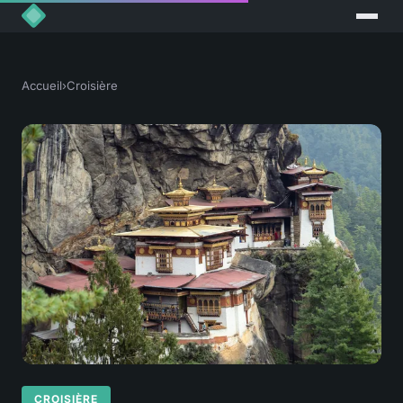
Accueil
›
Croisière
CROISIÈRE